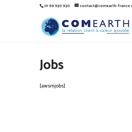
01 69 930 930
contact@comearth-france
Jobs
[awsmjobs]